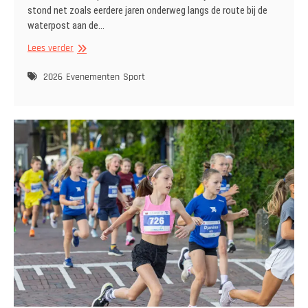
stond net zoals eerdere jaren onderweg langs de route bij de
waterpost aan de…
IJsselsteinloop
Lees verder
2026
10km
2026
Evenementen
Sport