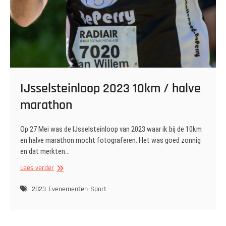
IJsselsteinloop 2023 10km / halve
marathon
Op 27 Mei was de IJsselsteinloop van 2023 waar ik bij de 10km
en halve marathon mocht fotograferen. Het was goed zonnig
en dat merkten…
IJsselsteinloop
Lees verder
2023
10km
2023
Evenementen
Sport
/
halve
marathon