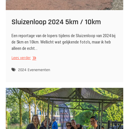
Sluizenloop 2024 5km / 10km
Een reportage van de lopers tijdens de Sluizenloop van 2024 bij
de 5km en 10km. Wellicht wat gelijkende foto’s, maar ik heb
alleen de echt…
Sluizenloop
Lees verder
2024
5km
2024
Evenementen
/
10km