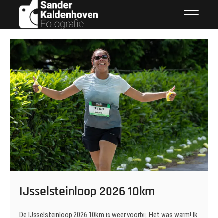
Ga
Sander Kaldenhoven
naar
Fotografie
de
inhoud
IJsselsteinloop 2026 10km
De IJsselsteinloop 2026 10km is weer voorbij. Het was warm! Ik