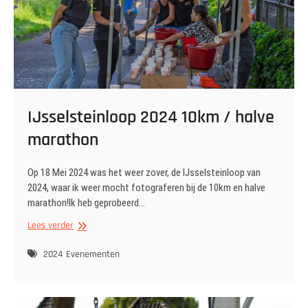
IJsselsteinloop 2024 10km / halve
marathon
Op 18 Mei 2024 was het weer zover, de IJsselsteinloop van
2024, waar ik weer mocht fotograferen bij de 10km en halve
marathon!Ik heb geprobeerd…
IJsselsteinloop
Lees verder
2024
10km
2024
Evenementen
/
halve
marathon