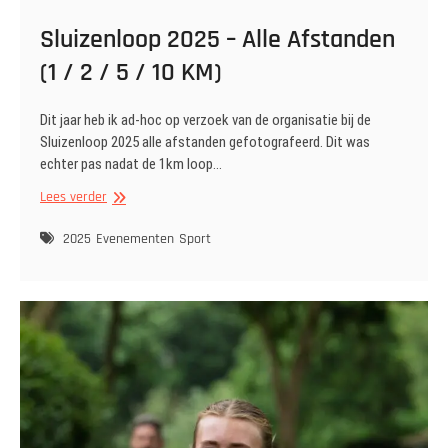
Sluizenloop 2025 – Alle Afstanden
(1 / 2 / 5 / 10 KM)
Dit jaar heb ik ad-hoc op verzoek van de organisatie bij de
Sluizenloop 2025 alle afstanden gefotografeerd. Dit was
echter pas nadat de 1km loop…
Sluizenloop
Lees verder
2025
–
2025
Evenementen
Sport
Alle
Afstanden
(1
/
2
/
5
/
10
KM)