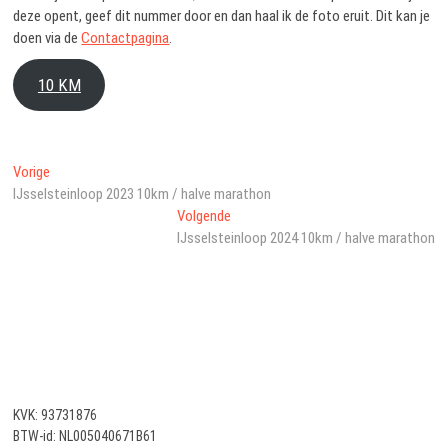
deze opent, geef dit nummer door en dan haal ik de foto eruit. Dit kan je
doen via de
Contactpagina
.
10 KM
Bericht
Vorig
Vorige
bericht:
IJsselsteinloop 2023 10km / halve marathon
navigatie
Volgend
Volgende
bericht:
IJsselsteinloop 2024 10km / halve marathon
KVK: 93731876
BTW-id: NL005040671B61